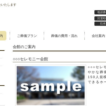
仕いたします
内
ご葬儀プラン
葬儀の費用・流れ
会社案内
会館のご案内
○○○セレモニー会館
○○○セ
やかな葬
150人
できるホ