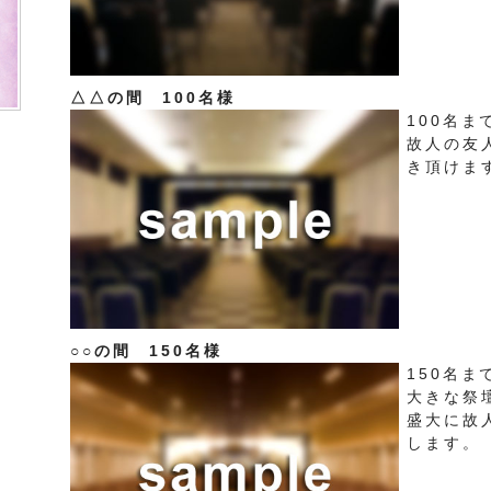
△△の間 100名様
100名
故人の友
き頂けま
○○の間 150名様
150名
大きな祭
盛大に故
します。