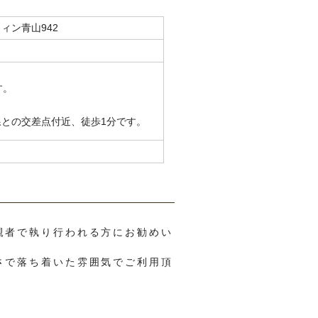
ウィン青山942
す。
線との交差点付近、徒歩1分です。
親者で執り行われる方にお勧めい
。
さで落ち着いた雰囲気でご利用頂