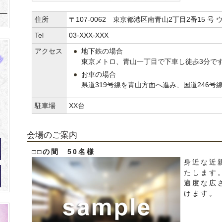
住所
〒107-0062 東京都港区南青山2丁目2番15 号 
Tel
03-XXX-XXX
アクセス
地下鉄の場合
東京メトロ、青山一丁目で下車し徒歩3分で
お車の場合
県道319号線を青山方面へ進み、国道246号
駐車場
XX台
会場のご案内
□□の間 50名様
身近な近
たします
適度な広
けます。